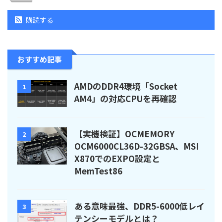
購読する
おすすめ記事
AMDのDDR4環境「Socket
1
AM4」の対応CPUを再確認
【実機検証】OCMEMORY
2
OCM6000CL36D-32GBSA、MSI
X870でのEXPO設定と
MemTest86
ある意味最強、DDR5-6000低レイ
3
テンシーモデルとは？