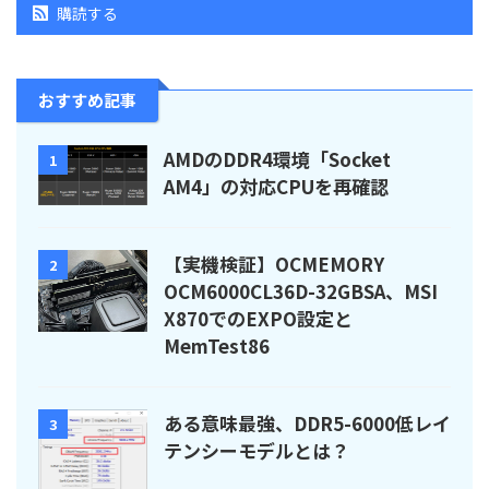
購読する
おすすめ記事
AMDのDDR4環境「Socket
1
AM4」の対応CPUを再確認
【実機検証】OCMEMORY
2
OCM6000CL36D-32GBSA、MSI
X870でのEXPO設定と
MemTest86
ある意味最強、DDR5-6000低レイ
3
テンシーモデルとは？