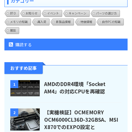
カテゴリー
BTO
お知らせ
イベント
キャンペーン
パーツの選び方
メモリの知識
再入荷
新製品情報
特価情報
自作PCの知識
雑談
購読する
おすすめ記事
AMDのDDR4環境「Socket
1
AM4」の対応CPUを再確認
【実機検証】OCMEMORY
2
OCM6000CL36D-32GBSA、MSI
X870でのEXPO設定と