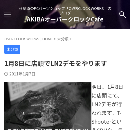
秋葉原のPCパーツショップ「OVERCLOCK WORKS」の
ブログ
AKIBAオーバークロックCafe
OVERCLOCK WORKS | HOME
>
未分類
>
未分類
1月8日に店頭でLN2デモをやります
2011年1月7日
明日、1月8日
に店頭にて、
LN2デモが行
われます。T-
Shooterとい