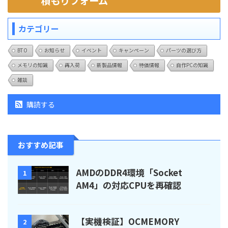
積もりフォーム
カテゴリー
BTO
お知らせ
イベント
キャンペーン
パーツの選び方
メモリの知識
再入荷
新製品情報
特価情報
自作PCの知識
雑談
購読する
おすすめ記事
AMDのDDR4環境「Socket
1
AM4」の対応CPUを再確認
【実機検証】OCMEMORY
2