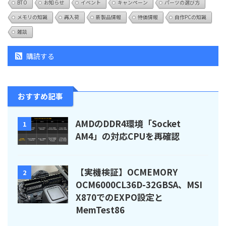
BTO
お知らせ
イベント
キャンペーン
パーツの選び方
メモリの知識
再入荷
新製品情報
特価情報
自作PCの知識
雑談
購読する
おすすめ記事
AMDのDDR4環境「Socket
1
AM4」の対応CPUを再確認
【実機検証】OCMEMORY
2
OCM6000CL36D-32GBSA、MSI
X870でのEXPO設定と
MemTest86