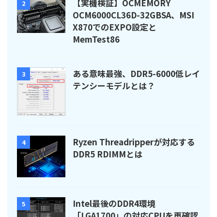
【実機検証】OCMEMORY
2
OCM6000CL36D-32GBSA、MSI
X870でのEXPO設定と
MemTest86
ある意味最強、DDR5-6000低レイ
3
テンシーモデルとは？
Ryzen Threadripperが対応する
4
DDR5 RDIMMとは
Intel最後のDDR4環境
5
「LGA1700」の対応CPUを再確認