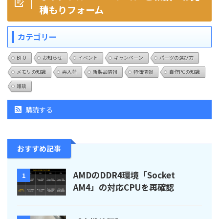
積もりフォーム
カテゴリー
BTO
お知らせ
イベント
キャンペーン
パーツの選び方
メモリの知識
再入荷
新製品情報
特価情報
自作PCの知識
雑談
購読する
おすすめ記事
AMDのDDR4環境「Socket
1
AM4」の対応CPUを再確認