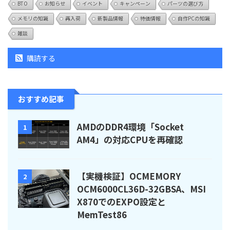
BTO
お知らせ
イベント
キャンペーン
パーツの選び方
メモリの知識
再入荷
新製品情報
特価情報
自作PCの知識
雑談
購読する
おすすめ記事
AMDのDDR4環境「Socket
1
AM4」の対応CPUを再確認
【実機検証】OCMEMORY
2
OCM6000CL36D-32GBSA、MSI
X870でのEXPO設定と
MemTest86