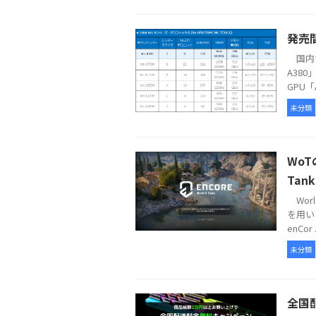
発売間
国内で
A38
GPU「A
未分類
WoT
Tank
Worl
を用いる3
enCor .
未分類
全国