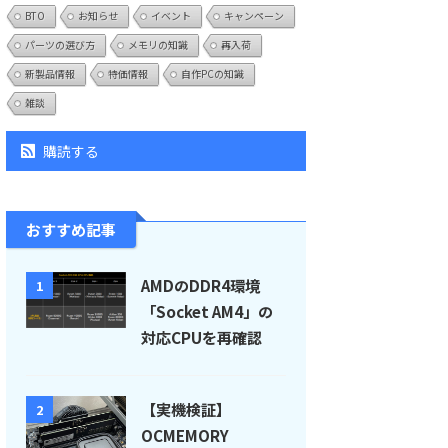
BTO
お知らせ
イベント
キャンペーン
パーツの選び方
メモリの知識
再入荷
新製品情報
特価情報
自作PCの知識
雑談
購読する
おすすめ記事
AMDのDDR4環境
1
「Socket AM4」の
対応CPUを再確認
【実機検証】
2
OCMEMORY