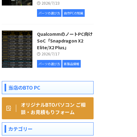
2026/7/23
パーツの選び方
自作PCの知識
QualcommのノートPC向け
SoC「Snapdragon X2
Elite/X2 Plus」
2026/7/17
パーツの選び方
新製品情報
当店のBTO PC
オリジナルBTOパソコン ご相
談・お見積もりフォーム
カテゴリー