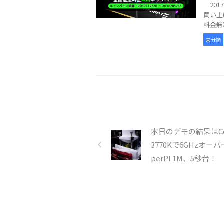
201
買い上
料金無
未分類
本日のデモの結果はCor
3770Kで6GHzオーバ
perPI 1M、5秒台！