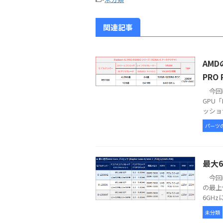
関連記事
AMD
PRO
今回は
GPU「
ッショナ
パーツ
最大6
今回は
の最上
6GHz
未分類