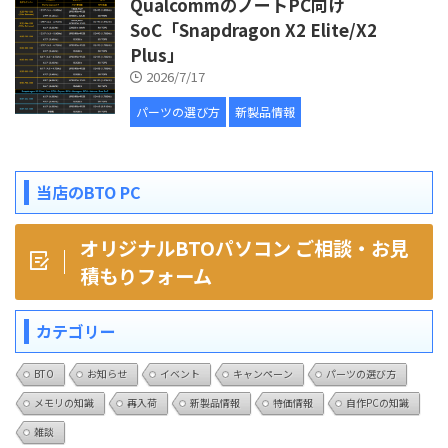
QualcommのノートPC向け
SoC「Snapdragon X2 Elite/X2
Plus」
2026/7/17
パーツの選び方
新製品情報
当店のBTO PC
オリジナルBTOパソコン ご相談・お見
積もりフォーム
カテゴリー
BTO
お知らせ
イベント
キャンペーン
パーツの選び方
メモリの知識
再入荷
新製品情報
特価情報
自作PCの知識
雑談