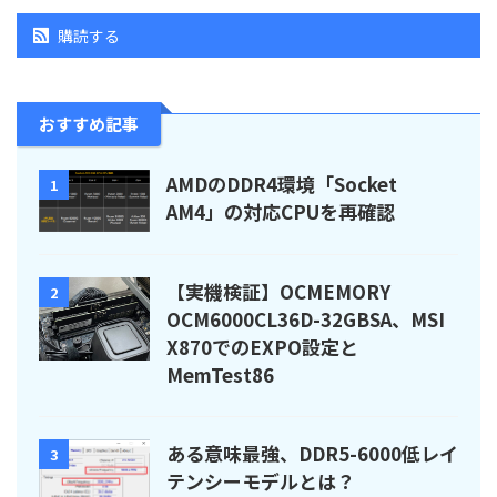
購読する
おすすめ記事
AMDのDDR4環境「Socket
1
AM4」の対応CPUを再確認
【実機検証】OCMEMORY
2
OCM6000CL36D-32GBSA、MSI
X870でのEXPO設定と
MemTest86
ある意味最強、DDR5-6000低レイ
3
テンシーモデルとは？