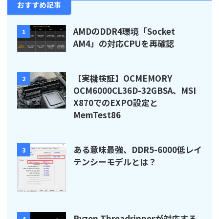
おすすめ記事
AMDのDDR4環境「Socket
1
AM4」の対応CPUを再確認
【実機検証】OCMEMORY
2
OCM6000CL36D-32GBSA、MSI
X870でのEXPO設定と
MemTest86
ある意味最強、DDR5-6000低レイ
3
テンシーモデルとは？
Ryzen Threadripperが対応する
4