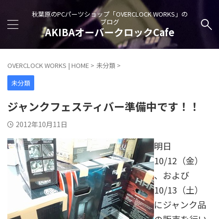
秋葉原のPCパーツショップ「OVERCLOCK WORKS」の
ブログ
AKIBAオーバークロックCafe
OVERCLOCK WORKS | HOME
>
未分類
>
未分類
ジャンクフェスティバー準備中です！！
2012年10月11日
明日
10/12（金）
、および
10/13（土）
にジャンク品