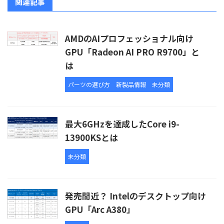
関連記事
AMDのAIプロフェッショナル向け
GPU「Radeon AI PRO R9700」と
は
パーツの選び方
新製品情報
未分類
最大6GHzを達成したCore i9-
13900KSとは
未分類
発売間近？ Intelのデスクトップ向け
GPU「Arc A380」