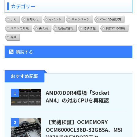
カテゴリー
BTO
お知らせ
イベント
キャンペーン
パーツの選び方
メモリの知識
再入荷
新製品情報
特価情報
自作PCの知識
雑談
購読する
おすすめ記事
AMDのDDR4環境「Socket
1
AM4」の対応CPUを再確認
【実機検証】OCMEMORY
2
OCM6000CL36D-32GBSA、MSI