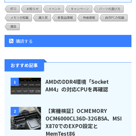
BTO
お知らせ
イベント
キャンペーン
パーツの選び方
メモリの知識
再入荷
新製品情報
特価情報
自作PCの知識
雑談
購読する
おすすめ記事
AMDのDDR4環境「Socket
1
AM4」の対応CPUを再確認
【実機検証】OCMEMORY
2
OCM6000CL36D-32GBSA、MSI
X870でのEXPO設定と
MemTest86