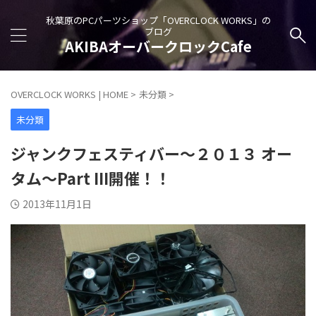
秋葉原のPCパーツショップ「OVERCLOCK WORKS」の
ブログ
AKIBAオーバークロックCafe
OVERCLOCK WORKS | HOME
>
未分類
>
未分類
ジャンクフェスティバー～２０１３ オー
タム～Part III開催！！
2013年11月1日