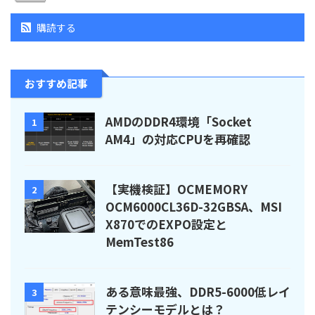
購読する
おすすめ記事
AMDのDDR4環境「Socket
1
AM4」の対応CPUを再確認
【実機検証】OCMEMORY
2
OCM6000CL36D-32GBSA、MSI
X870でのEXPO設定と
MemTest86
ある意味最強、DDR5-6000低レイ
3
テンシーモデルとは？