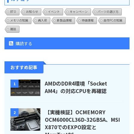
BTO
お知らせ
イベント
キャンペーン
パーツの選び方
メモリの知識
再入荷
新製品情報
特価情報
自作PCの知識
雑談
購読する
おすすめ記事
AMDのDDR4環境「Socket
1
AM4」の対応CPUを再確認
【実機検証】OCMEMORY
2
OCM6000CL36D-32GBSA、MSI
X870でのEXPO設定と