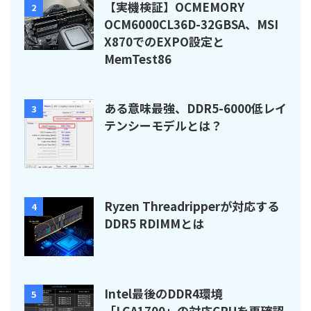
【実機検証】OCMEMORY
2
OCM6000CL36D-32GBSA、MSI
X870でのEXPO設定と
MemTest86
ある意味最強、DDR5-6000低レイ
3
テンシーモデルとは？
Ryzen Threadripperが対応する
4
DDR5 RDIMMとは
Intel最後のDDR4環境
5
「LGA1700」の対応CPUを再確認