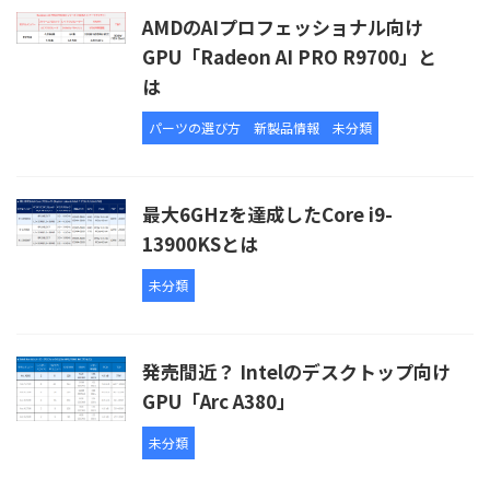
AMDのAIプロフェッショナル向け
GPU「Radeon AI PRO R9700」と
は
パーツの選び方
新製品情報
未分類
最大6GHzを達成したCore i9-
13900KSとは
未分類
発売間近？ Intelのデスクトップ向け
GPU「Arc A380」
未分類