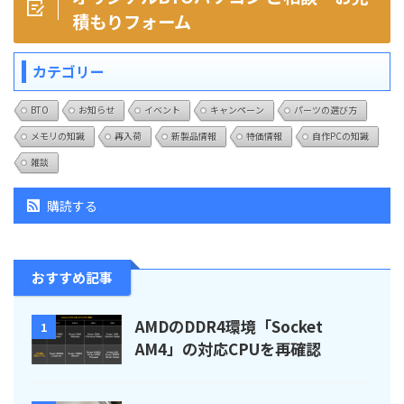
積もりフォーム
カテゴリー
BTO
お知らせ
イベント
キャンペーン
パーツの選び方
メモリの知識
再入荷
新製品情報
特価情報
自作PCの知識
雑談
購読する
おすすめ記事
AMDのDDR4環境「Socket
1
AM4」の対応CPUを再確認