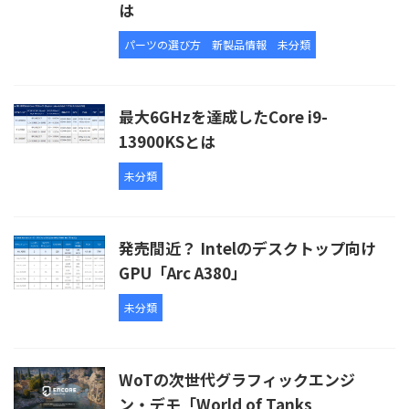
は
パーツの選び方
新製品情報
未分類
最大6GHzを達成したCore i9-
13900KSとは
未分類
発売間近？ Intelのデスクトップ向け
GPU「Arc A380」
未分類
WoTの次世代グラフィックエンジ
ン・デモ「World of Tanks