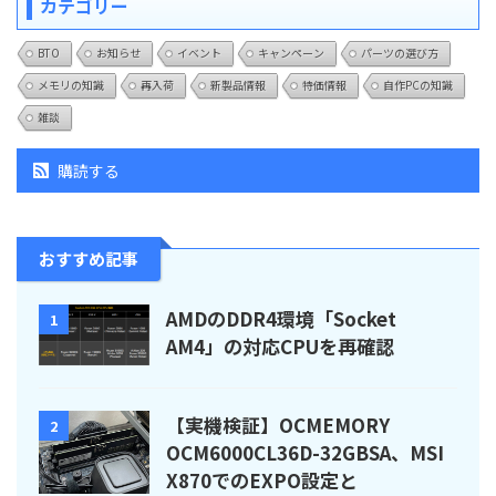
カテゴリー
BTO
お知らせ
イベント
キャンペーン
パーツの選び方
メモリの知識
再入荷
新製品情報
特価情報
自作PCの知識
雑談
購読する
おすすめ記事
AMDのDDR4環境「Socket
1
AM4」の対応CPUを再確認
【実機検証】OCMEMORY
2
OCM6000CL36D-32GBSA、MSI
X870でのEXPO設定と