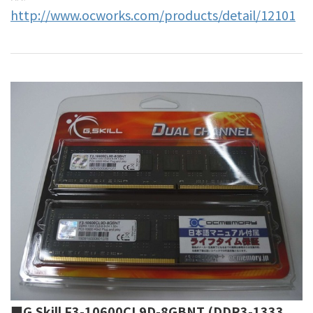
http://www.ocworks.com/products/detail/12101
■G.Skill F3-10600CL9D-8GBNT (DDR3-1333