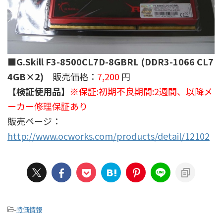
■G.Skill F3-8500CL7D-8GBRL (DDR3-1066 CL7
4GB×2)
販売価格：
7,200
円
【検証使用品】
※保証:初期不良期間:2週間、以降メ
ーカー修理保証あり
販売ページ：
http://www.ocworks.com/products/detail/12102
-
特価情報