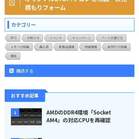
積もりフォーム
カテゴリー
BTO
お知らせ
イベント
キャンペーン
パーツの選び方
メモリの知識
再入荷
新製品情報
特価情報
自作PCの知識
雑談
購読する
おすすめ記事
AMDのDDR4環境「Socket
1
AM4」の対応CPUを再確認