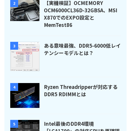
【実機検証】OCMEMORY
2
OCM6000CL36D-32GBSA、MSI
X870でのEXPO設定と
MemTest86
ある意味最強、DDR5-6000低レイ
3
テンシーモデルとは？
Ryzen Threadripperが対応する
4
DDR5 RDIMMとは
Intel最後のDDR4環境
5
「LGA1700」の対応CPUを再確認