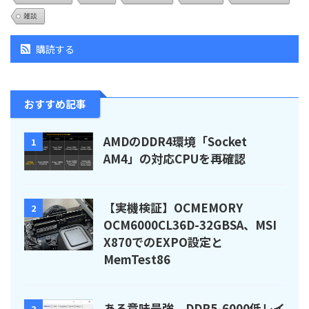
雑談
購読する
おすすめ記事
AMDのDDR4環境「Socket
1
AM4」の対応CPUを再確認
【実機検証】OCMEMORY
2
OCM6000CL36D-32GBSA、MSI
X870でのEXPO設定と
MemTest86
ある意味最強、DDR5-6000低レイ
3