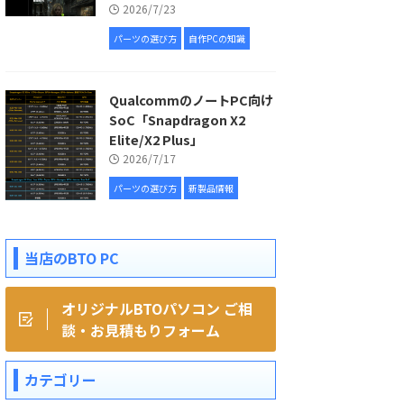
2026/7/23
パーツの選び方
自作PCの知識
QualcommのノートPC向け
SoC「Snapdragon X2
Elite/X2 Plus」
2026/7/17
パーツの選び方
新製品情報
当店のBTO PC
オリジナルBTOパソコン ご相
談・お見積もりフォーム
カテゴリー