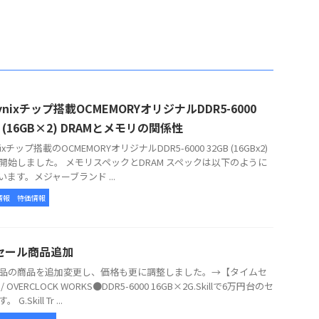
hynixチップ搭載OCMEMORYオリジナルDDR5-6000
B (16GB×2) DRAMとメモリの関係性
ynixチップ搭載のOCMEMORYオリジナルDDR5-6000 32GB (16GBx2)
開始しました。 メモリスペックとDRAM スペックは以下のように
います。メジャーブランド ...
情報
特価情報
セール商品追加
品の商品を追加変更し、価格も更に調整しました。→【タイムセ
 OVERCLOCK WORKS●DDR5-6000 16GB×2G.Skillで6万円台のセ
G.Skill Tr ...