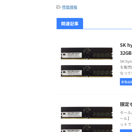
-
特価情報
関連記事
SK 
32G
SK h
を販売
なって
新製品
限定
セール
ール】 /
ットです。 