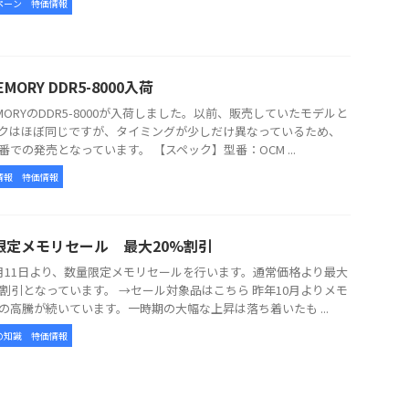
ペーン
特価情報
EMORY DDR5-8000入荷
EMORYのDDR5-8000が入荷しました。以前、販売していたモデルと
クはほぼ同じですが、タイミングが少しだけ異なっているため、
番での発売となっています。 【スペック】型番：OCM ...
情報
特価情報
限定メモリセール 最大20%割引
月11日より、数量限定メモリセールを行います。通常価格より最大
の割引となっています。 →セール対象品はこちら 昨年10月よりメモ
の高騰が続いています。一時期の大幅な上昇は落ち着いたも ...
の知識
特価情報