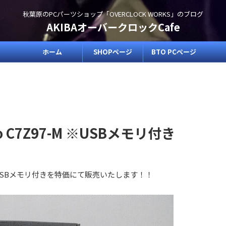
秋葉原のPCパーツショップ「OVERCLOCK WORKS」のブログ
AKIBAオーバークロックCafe
ホーム
SHOPページ
BTO PCページ
o C7Z97-M ※USBメモリ付き
-M ※USBメモリ付きを特価にて販売いたします！！