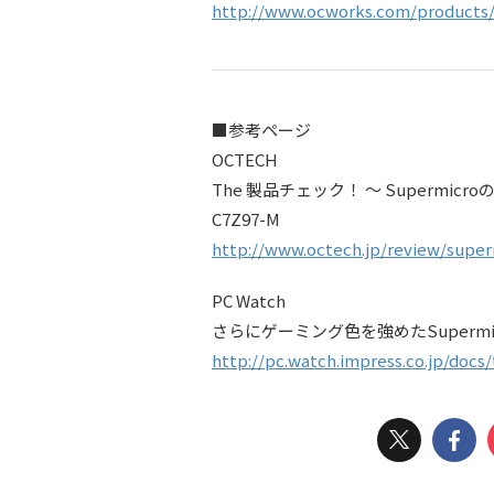
http://www.ocworks.com/products/
■参考ページ
OCTECH
The 製品チェック！ ～ Supermicro
C7Z97-M
http://www.octech.jp/review/super
PC Watch
さらにゲーミング色を強めたSupermic
http://pc.watch.impress.co.jp/docs