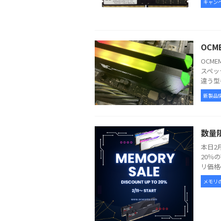
キャン
OCM
OCM
スペッ
違う型
新製品
数量
本日2
20％
リ価格
メモリ