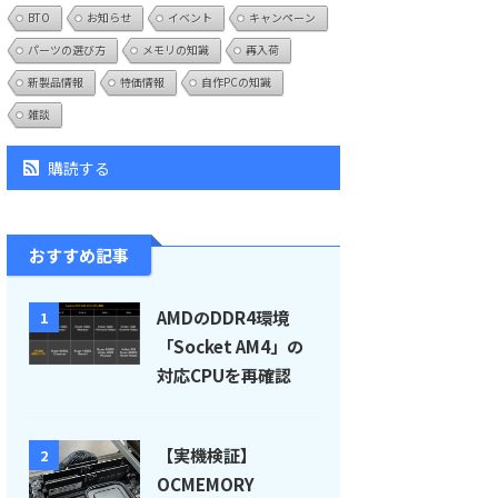
BTO
お知らせ
イベント
キャンペーン
パーツの選び方
メモリの知識
再入荷
新製品情報
特価情報
自作PCの知識
雑談
購読する
おすすめ記事
AMDのDDR4環境
1
「Socket AM4」の
対応CPUを再確認
【実機検証】
2
OCMEMORY