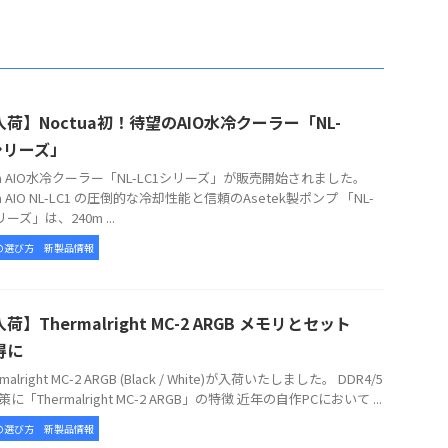
荷】Noctua初！待望のAIO水冷クーラー「NL-
シリーズ」
tua AIO水冷クーラー「NL-LC1シリーズ」が販売開始されました。
ua AIO NL-LC1 の圧倒的な冷却性能と信頼のAsetek製ポンプ 「NL-
リーズ」は、240m ...
の選び方
新製品情報
荷】Thermalright MC-2 ARGB メモリとセット
得に
alright MC-2 ARGB (Black / White)が入荷いたしました。 DDR4/5
に「Thermalright MC-2 ARGB」の特徴 近年の自作PCにおいて ...
の選び方
新製品情報