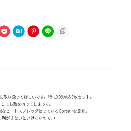
々的に取り扱ってほしいです。特にX99対応8枚セット。
うしても熱を持ってしまって。
なヒートスプレッダ使っているCorsairを是非。
剝がさないといけないので...）