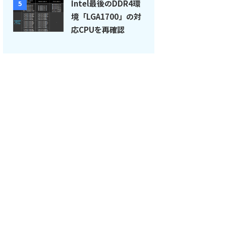
Intel最後のDDR4環
5
境「LGA1700」の対
応CPUを再確認