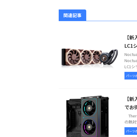
関連記事
【新入
LC1
Noc
Noct
LC1シ
パーツ
【新入
でお
Therm
の熱対策
パーツ