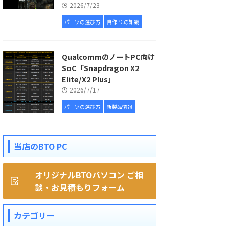
2026/7/23
パーツの選び方
自作PCの知識
QualcommのノートPC向け
SoC「Snapdragon X2
Elite/X2 Plus」
2026/7/17
パーツの選び方
新製品情報
当店のBTO PC
オリジナルBTOパソコン ご相
談・お見積もりフォーム
カテゴリー