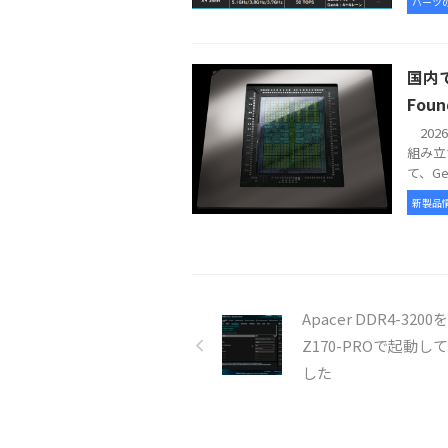
パーツ
国内で
Foun
2026
組み立
て、GeFo
新製品
Apacer DDR4-3200
Z170-PROで起動し
した