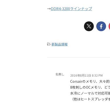
→
DDR4-3200ラインナップ
-
新製品情報
名無し
2016年8月11日 8:32 PM
Corsairのメモリ、大
8枚刺しのOCメモリ、ど
水冷にノーマルで対応可能
（他はヒートスプレッダを