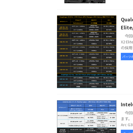
Qua
Elit
今回は
X2 E
の採用で
パーツ
Int
今回は
ます。 
Arc G