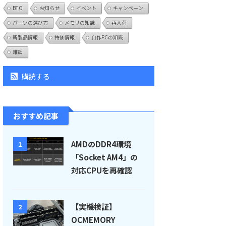
BTO
お知らせ
イベント
キャンペーン
パーツの選び方
メモリの知識
再入荷
新製品情報
特価情報
自作PCの知識
雑談
購読する
おすすめ記事
AMDのDDR4環境
1
「Socket AM4」の
対応CPUを再確認
【実機検証】
2
OCMEMORY