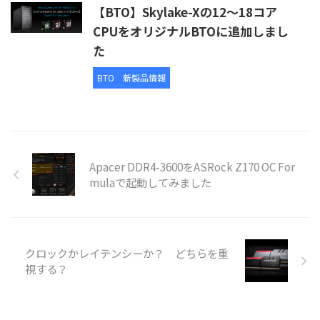
【BTO】Skylake-Xの12～18コア
CPUをオリジナルBTOに追加しまし
た
BTO
新製品情報
Apacer DDR4-3600をASRock Z170 OC For
mulaで起動してみました
クロックかレイテンシーか？ どちらを重
視する？