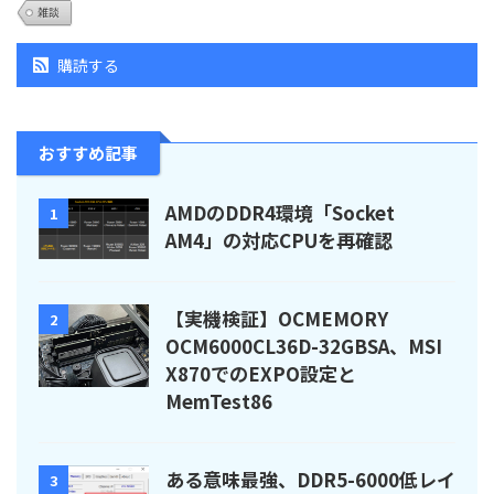
雑談
購読する
おすすめ記事
AMDのDDR4環境「Socket
1
AM4」の対応CPUを再確認
【実機検証】OCMEMORY
2
OCM6000CL36D-32GBSA、MSI
X870でのEXPO設定と
MemTest86
ある意味最強、DDR5-6000低レイ
3