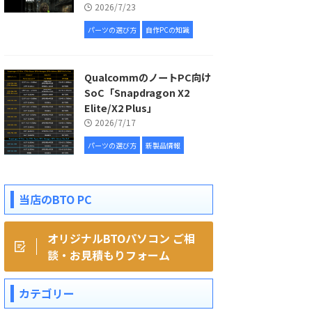
2026/7/23
パーツの選び方
自作PCの知識
QualcommのノートPC向け
SoC「Snapdragon X2
Elite/X2 Plus」
2026/7/17
パーツの選び方
新製品情報
当店のBTO PC
オリジナルBTOパソコン ご相
談・お見積もりフォーム
カテゴリー