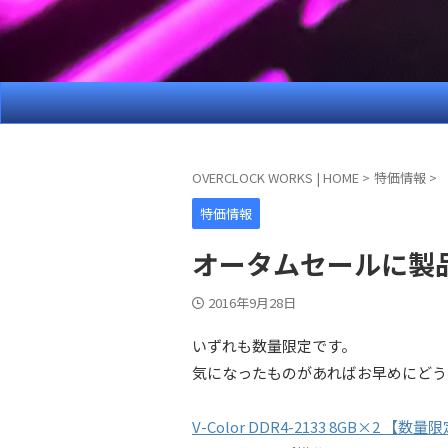
OVERCLOCK WORKS | HOME
>
特価情報
>
特価情報
オータムセールに製
2016年9月28日
いずれも数量限定です。
気になったものがあればお早めにどう
V-Color DDR4-2133 8GB×2 【数量