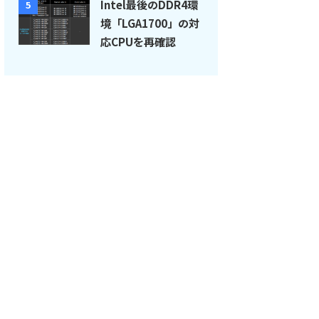
Intel最後のDDR4環
5
境「LGA1700」の対
応CPUを再確認