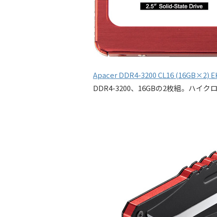
Apacer DDR4-3200 CL16 (16GB×2) 
DDR4-3200、16GBの2枚組。ハ