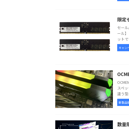
限定
セール
ール】 /
ットです。 
キャン
OCM
OCM
スペッ
違う型
新製品
数量