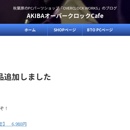
秋葉原のPCパーツショップ「OVERCLOCK WORKS」のブログ
AKIBAオーバークロックCafe
ホーム
SHOPページ
BTO PCページ
品追加しました
ぞ！
限定】 6,980円