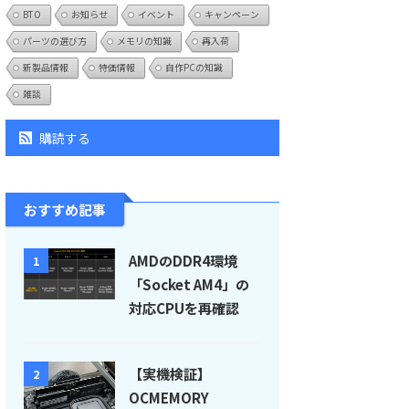
BTO
お知らせ
イベント
キャンペーン
パーツの選び方
メモリの知識
再入荷
新製品情報
特価情報
自作PCの知識
雑談
購読する
おすすめ記事
AMDのDDR4環境
1
「Socket AM4」の
対応CPUを再確認
【実機検証】
2
OCMEMORY