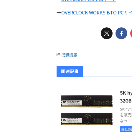
→
OVERCLOCK WORKS BTO PCサ
-
特価情報
関連記事
SK 
32G
SK h
を販売
なって
新製品