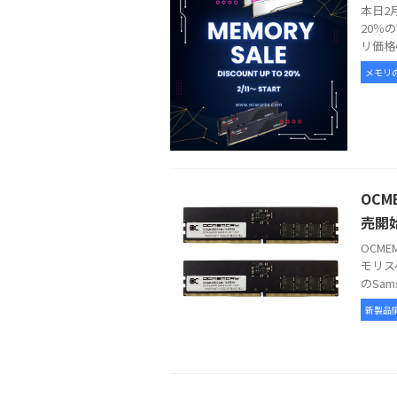
本日2
20％
リ価格
メモリ
OCM
売開
OCME
モリス
のSam
新製品