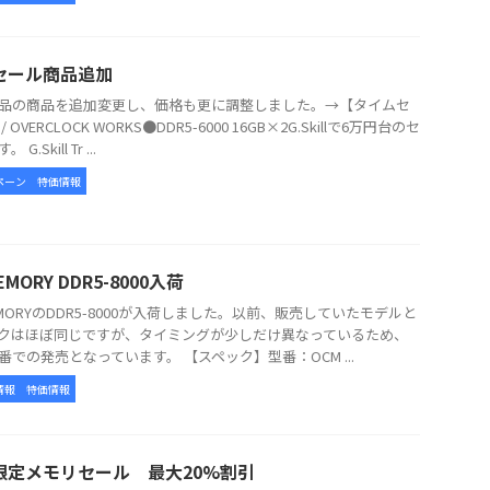
セール商品追加
品の商品を追加変更し、価格も更に調整しました。→【タイムセ
 OVERCLOCK WORKS●DDR5-6000 16GB×2G.Skillで6万円台のセ
G.Skill Tr ...
ペーン
特価情報
EMORY DDR5-8000入荷
EMORYのDDR5-8000が入荷しました。以前、販売していたモデルと
クはほぼ同じですが、タイミングが少しだけ異なっているため、
番での発売となっています。 【スペック】型番：OCM ...
情報
特価情報
限定メモリセール 最大20%割引