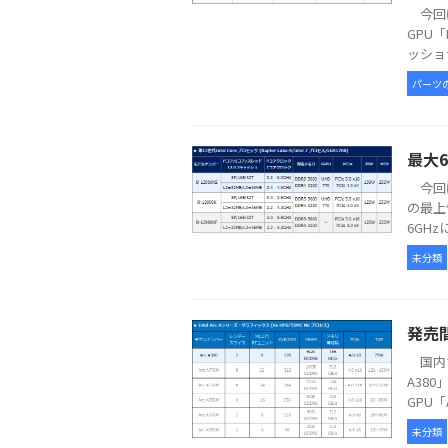
今回は
GPU「
ッショナ
パーツ
最大6
今回は
の最上
6GHz
未分類
発売間
国内で
A38
GPU「A
未分類