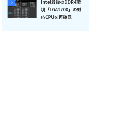
Intel最後のDDR4環
5
境「LGA1700」の対
応CPUを再確認