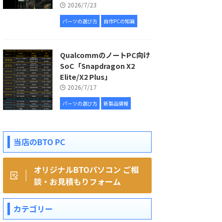
2026/7/23
パーツの選び方
自作PCの知識
QualcommのノートPC向け
SoC「Snapdragon X2
Elite/X2 Plus」
2026/7/17
パーツの選び方
新製品情報
当店のBTO PC
オリジナルBTOパソコン ご相
談・お見積もりフォーム
カテゴリー