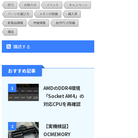
BTO
お知らせ
イベント
キャンペーン
パーツの選び方
メモリの知識
再入荷
新製品情報
特価情報
自作PCの知識
雑談
購読する
おすすめ記事
AMDのDDR4環境
1
「Socket AM4」の
対応CPUを再確認
【実機検証】
2
OCMEMORY