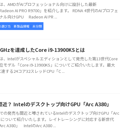
、AMDがAIプロフェッショナル向けに設計した最新
Radeon AI PRO R9700」を紹介します。 RDNA 4世代のAIプロフェ
ル向けGPU Radeon AI PR ...
の選び方
新製品情報
未分類
GHzを達成したCore i9-13900KSとは
、Intelがスペシャルエディションとして発売した第13世代Core
位モデル「Core i9-13900KS」についてご紹介いたします。最大
に達する24コア32スレッドCPU「C ...
近？ Intelのデスクトップ向けGPU「Arc A380」
の発売も間近と噂されているIntelのデスクトップ向けGPU「Arc
0」について紹介いたします。レイトレーシングに対応する新世代
rc A380」 IntelのArc A380 ...