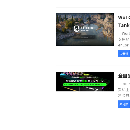
WoT
Tank
Worl
を用いる3
enCor .
未分類
全国
201
買い上
料金無
未分類