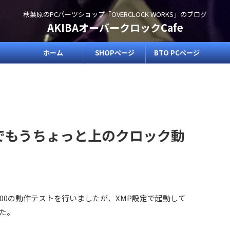
秋葉原のPCパーツショップ「OVERCLOCK WORKS」のブログ
AKIBAオーバークロックCafe
ホーム
SHOPページ
BTO PCページ
000でもうちょっと上のクロック動
DDR4-4000の動作テストを行いましたが、XMP設定で起動して
した。