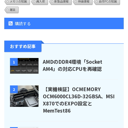
メモリの知識
再入荷
新製品情報
特価情報
自作PCの知識
雑談
購読する
おすすめ記事
AMDのDDR4環境「Socket
1
AM4」の対応CPUを再確認
【実機検証】OCMEMORY
2
OCM6000CL36D-32GBSA、MSI
X870でのEXPO設定と
MemTest86