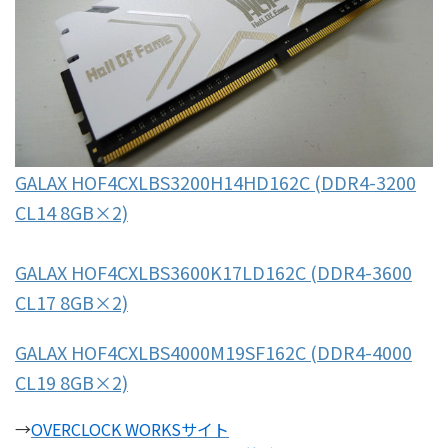
GALAX HOF4CXLBS3200H14HD162C (DDR4-3200
CL14 8GB×2)
GALAX HOF4CXLBS3600K17LD162C (DDR4-3600
CL17 8GB×2)
GALAX HOF4CXLBS4000M19SF162C (DDR4-4000
CL19 8GB×2)
→
OVERCLOCK WORKSサイト