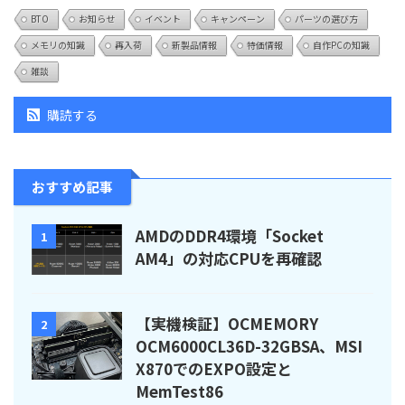
BTO
お知らせ
イベント
キャンペーン
パーツの選び方
メモリの知識
再入荷
新製品情報
特価情報
自作PCの知識
雑談
購読する
おすすめ記事
AMDのDDR4環境「Socket
1
AM4」の対応CPUを再確認
【実機検証】OCMEMORY
2
OCM6000CL36D-32GBSA、MSI
X870でのEXPO設定と
MemTest86