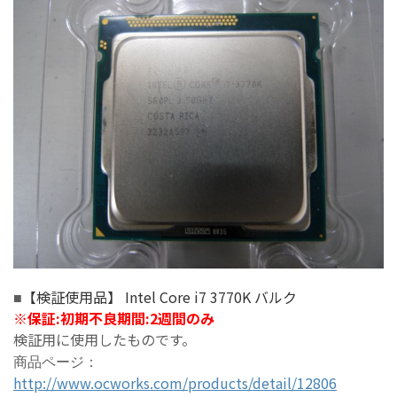
【検証使用品】 Intel Core i7 3770K バルク
■
※
保証:初期不良期間:2週間のみ
検証用に使用したものです。
商品ページ：
http://www.ocworks.com/products/detail/12806