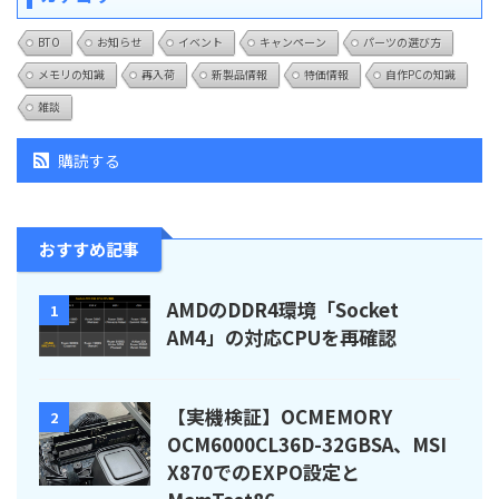
BTO
お知らせ
イベント
キャンペーン
パーツの選び方
メモリの知識
再入荷
新製品情報
特価情報
自作PCの知識
雑談
購読する
おすすめ記事
AMDのDDR4環境「Socket
1
AM4」の対応CPUを再確認
【実機検証】OCMEMORY
2
OCM6000CL36D-32GBSA、MSI
X870でのEXPO設定と