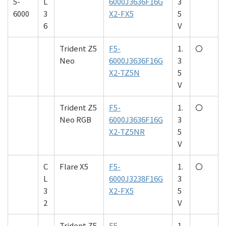
5-
L
6000J3636F16G
3
6000
3
X2-FX5
5
6
V
Trident Z5
F5-
1.
〇
Neo
6000J3636F16G
3
X2-TZ5N
5
V
Trident Z5
F5-
1.
〇
Neo RGB
6000J3636F16G
3
X2-TZ5NR
5
V
C
Flare X5
F5-
1.
〇
L
6000J3238F16G
3
3
X2-FX5
5
2
V
Trident Z5
F5-
1.