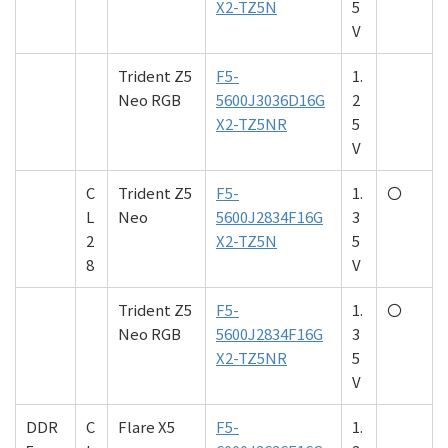
X2-TZ5N
5
V
Trident Z5
F5-
1.
Neo RGB
5600J3036D16G
2
X2-TZ5NR
5
V
C
Trident Z5
F5-
1.
〇
L
Neo
5600J2834F16G
3
2
X2-TZ5N
5
8
V
Trident Z5
F5-
1.
〇
Neo RGB
5600J2834F16G
3
X2-TZ5NR
5
V
DDR
C
Flare X5
F5-
1.