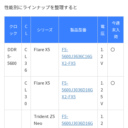
性能別にラインナップを整理すると
今週
クロ
C
電
シリーズ
製品型番
末入
ック
L
圧
荷
DDR
C
Flare X5
F5-
1.
〇
5-
L
5600J3636C16G
2
5600
3
X2-FX5
V
6
C
Flare X5
F5-
1.
〇
L
5600J3036D16G
2
3
X2-FX5
5
0
V
Trident Z5
F5-
1.
Neo
5600J3036D16G
2