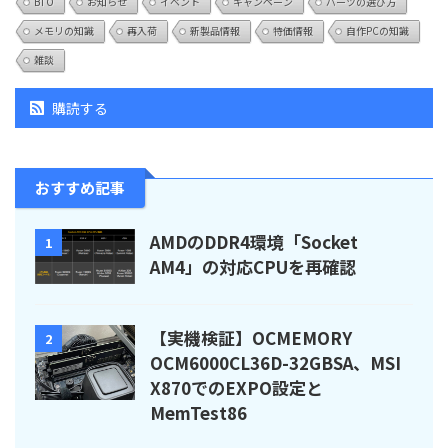
BTO
お知らせ
イベント
キャンペーン
パーツの選び方
メモリの知識
再入荷
新製品情報
特価情報
自作PCの知識
雑談
購読する
おすすめ記事
AMDのDDR4環境「Socket
1
AM4」の対応CPUを再確認
【実機検証】OCMEMORY
2
OCM6000CL36D-32GBSA、MSI
X870でのEXPO設定と
MemTest86