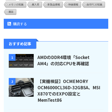
メモリの知識
再入荷
新製品情報
特価情報
自作PCの知識
雑談
購読する
おすすめ記事
AMDのDDR4環境「Socket
1
AM4」の対応CPUを再確認
【実機検証】OCMEMORY
2
OCM6000CL36D-32GBSA、MSI
X870でのEXPO設定と
MemTest86