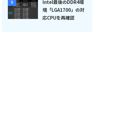
Intel最後のDDR4環
5
境「LGA1700」の対
応CPUを再確認