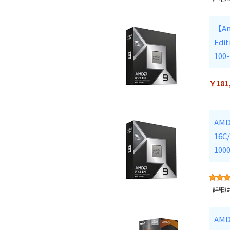
【Am
Edi
100
￥181
AMD
16C
100
-
詳細
AMD