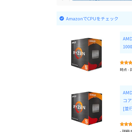
AmazonでCPUをチェック
AMD 
100
時点 -
AMD 
コア 
[並
-
詳細