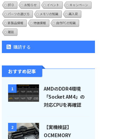
BTO
お知らせ
イベント
キャンペーン
パーツの選び方
メモリの知識
再入荷
新製品情報
特価情報
自作PCの知識
雑談
購読する
おすすめ記事
AMDのDDR4環境
1
「Socket AM4」の
対応CPUを再確認
【実機検証】
2
OCMEMORY