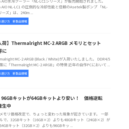
tua AIO水冷クーラー「NL-LC1シリーズ」が販売開始されました。
ua AIO NL-LC1 の圧倒的な冷却性能と信頼のAsetek製ポンプ 「NL-
リーズ」は、240m ...
の選び方
新製品情報
荷】Thermalright MC-2 ARGB メモリとセット
得に
alright MC-2 ARGB (Black / White)が入荷いたしました。 DDR4/5
に「Thermalright MC-2 ARGB」の特徴 近年の自作PCにおいて ...
の選び方
新製品情報
5 96GBキットが64GBキットより安い！ 価格逆転
発生中
メモリ価格改定で、ちょっと変わった現象が起きています。 一部
ルで、32GBキット（16GB×2）よりも48GBキット（24GB×2）が
4GBキット（32GB×2）よりも96GBキッ ...