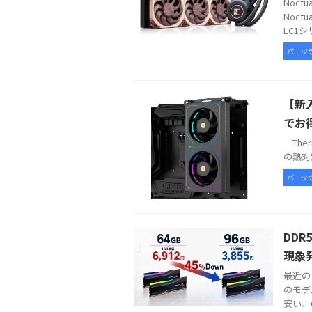
Noc
Noct
LC1シ
パーツ
【新入
でお
Therm
の熱対策
パーツ
DDR
現象
最近の
のモデ
安い、6