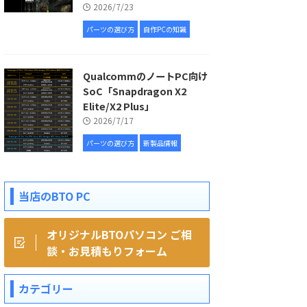
2026/7/23
パーツの選び方
自作PCの知識
QualcommのノートPC向け
SoC「Snapdragon X2
Elite/X2 Plus」
2026/7/17
パーツの選び方
新製品情報
当店のBTO PC
オリジナルBTOパソコン ご相
談・お見積もりフォーム
カテゴリー