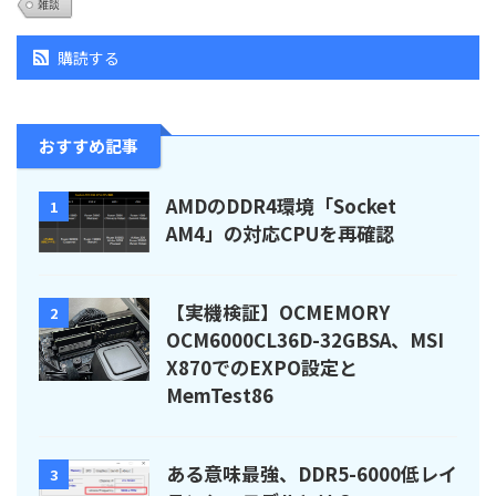
雑談
購読する
おすすめ記事
AMDのDDR4環境「Socket
1
AM4」の対応CPUを再確認
【実機検証】OCMEMORY
2
OCM6000CL36D-32GBSA、MSI
X870でのEXPO設定と
MemTest86
ある意味最強、DDR5-6000低レイ
3