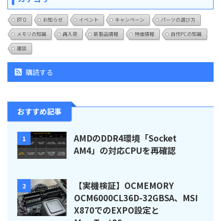
BTO
お知らせ
イベント
キャンペーン
パーツの選び方
メモリの知識
再入荷
新製品情報
特価情報
自作PCの知識
雑談
購読する
おすすめ記事
AMDのDDR4環境「Socket
1
AM4」の対応CPUを再確認
【実機検証】OCMEMORY
2
OCM6000CL36D-32GBSA、MSI
X870でのEXPO設定と