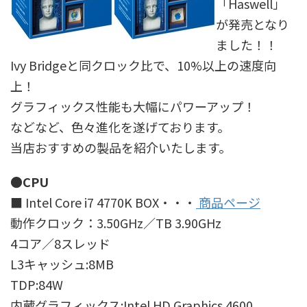
「Haswell」
が発売となり
ました！！
Ivy Bridgeと同クロック比で、10%以上の速度向
上！
グラフィックス性能も大幅にパワーアップ！
などなど、色々進化を遂げております。
当店おすすめの製品を紹介いたします。
●CPU
■ Intel Core i7 4770K BOX・・・
商品ページ
動作クロック：3.50GHz／TB 3.90GHz
4コア／8スレッド
L3キャッシュ:8MB
TDP:84W
内蔵グラフィックス:Intel HD Graphics 4600