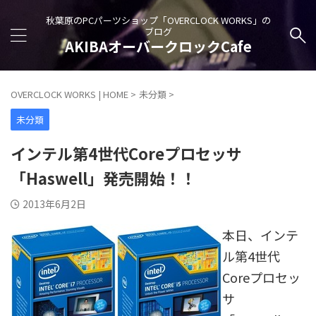
秋葉原のPCパーツショップ「OVERCLOCK WORKS」の
ブログ
AKIBAオーバークロックCafe
OVERCLOCK WORKS | HOME
>
未分類
>
未分類
インテル第4世代Coreプロセッサ
「Haswell」発売開始！！
2013年6月2日
本日、インテ
ル第4世代
Coreプロセッ
サ