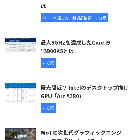
は
パーツの選び方
新製品情報
未分類
最大6GHzを達成したCore i9-
13900KSとは
未分類
発売間近？ Intelのデスクトップ向け
GPU「Arc A380」
未分類
WoTの次世代グラフィックエンジ