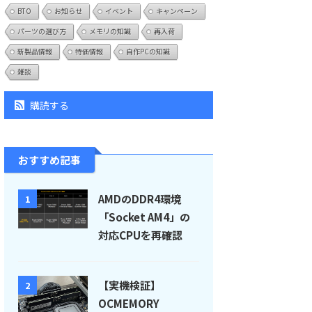
BTO
お知らせ
イベント
キャンペーン
パーツの選び方
メモリの知識
再入荷
新製品情報
特価情報
自作PCの知識
雑談
購読する
おすすめ記事
AMDのDDR4環境
1
「Socket AM4」の
対応CPUを再確認
【実機検証】
2
OCMEMORY