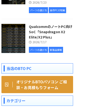
2026/7/23
パーツの選び方
自作PCの知識
QualcommのノートPC向け
SoC「Snapdragon X2
Elite/X2 Plus」
2026/7/17
パーツの選び方
新製品情報
当店のBTO PC
オリジナルBTOパソコン ご相
談・お見積もりフォーム
カテゴリー