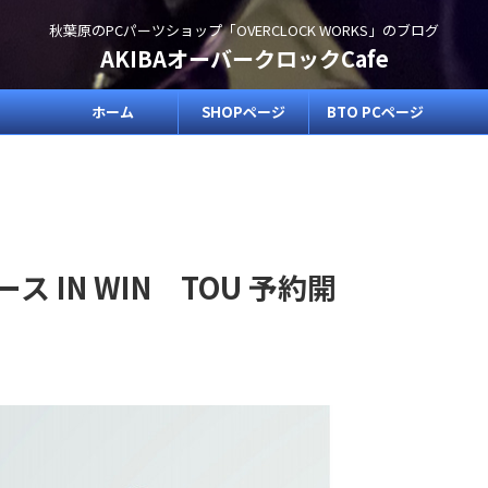
秋葉原のPCパーツショップ「OVERCLOCK WORKS」のブログ
AKIBAオーバークロックCafe
ホーム
SHOPページ
BTO PCページ
 IN WIN TOU 予約開