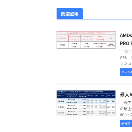
関連記事
AMD
PRO
今回は
GPU「
ッショナ
パーツ
最大6
今回は
の最上
6GHz
未分類