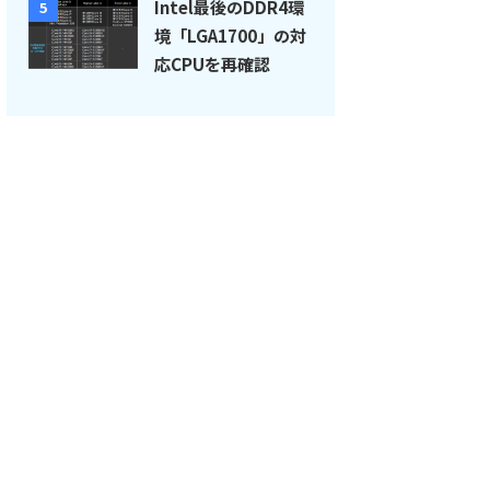
Intel最後のDDR4環
5
境「LGA1700」の対
応CPUを再確認