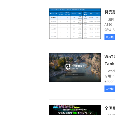
発売間
国内で
A38
GPU「A
未分類
WoT
Tank
Worl
を用いる3
enCor .
未分類
全国