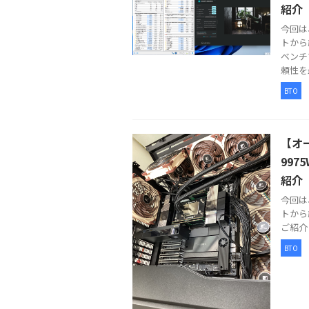
紹介
今回は
トから
ベンチ
頼性を最 
BTO
【オー
99
紹介
今回は
トから
ご紹介し
BTO