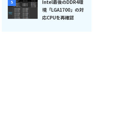
Intel最後のDDR4環
5
境「LGA1700」の対
応CPUを再確認