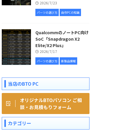
2026/7/23
パーツの選び方
自作PCの知識
QualcommのノートPC向け
SoC「Snapdragon X2
Elite/X2 Plus」
2026/7/17
パーツの選び方
新製品情報
当店のBTO PC
オリジナルBTOパソコン ご相
談・お見積もりフォーム
カテゴリー