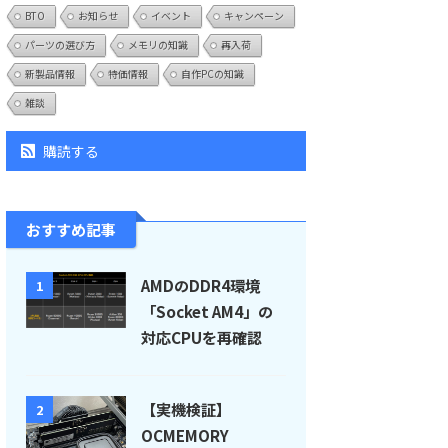
BTO
お知らせ
イベント
キャンペーン
パーツの選び方
メモリの知識
再入荷
新製品情報
特価情報
自作PCの知識
雑談
購読する
おすすめ記事
AMDのDDR4環境
1
「Socket AM4」の
対応CPUを再確認
【実機検証】
2
OCMEMORY