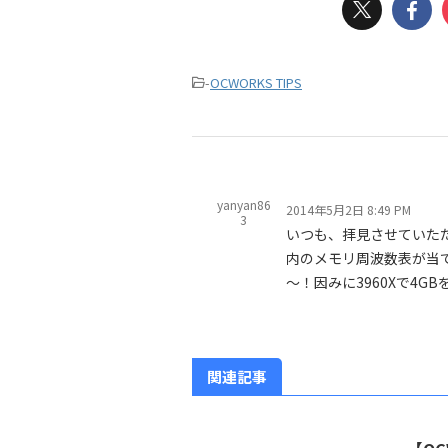
-
OCWORKS TIPS
yanyan86
2014年5月2日 8:49 PM
3
いつも、拝見させていた
内のメモリ周波数表が当
～！因みに3960Xで4G
関連記事