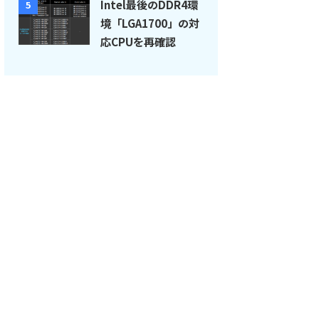
Intel最後のDDR4環
5
境「LGA1700」の対
応CPUを再確認