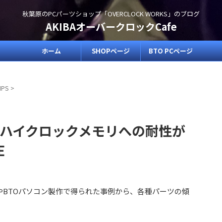
秋葉原のPCパーツショップ「OVERCLOCK WORKS」のブログ
AKIBAオーバークロックCafe
ホーム
SHOPページ
BTO PCページ
IPS
>
PS】ハイクロックメモリへの耐性が
E
検証やBTOパソコン製作で得られた事例から、各種パーツの傾