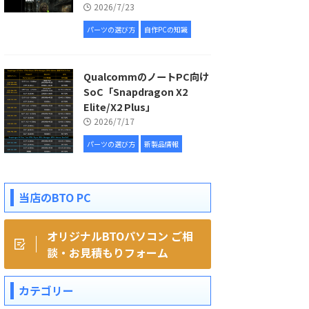
2026/7/23
パーツの選び方
自作PCの知識
QualcommのノートPC向け
SoC「Snapdragon X2
Elite/X2 Plus」
2026/7/17
パーツの選び方
新製品情報
当店のBTO PC
オリジナルBTOパソコン ご相
談・お見積もりフォーム
カテゴリー