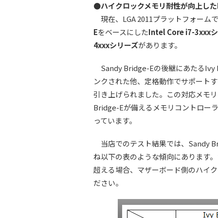
●ハイクロックメモリ耐性が向上したIvy
現在、LGA 2011プラットフォー
E
をベースにした
Intel Core i7-3x
4xxxシリーズ
があります。
Sandy Bridge-Eの後継にあたるIv
ンクされた他、定格動作でサポートする最大
引き上げられました。この対応メモリ
Bridge-Eが備えるメモリコントローラ
っています。
当店でのテスト結果では、Sandy Bri
ね以下の表のような傾向にあります。なお
超える場合、マザーボード側のハイク
ださい。