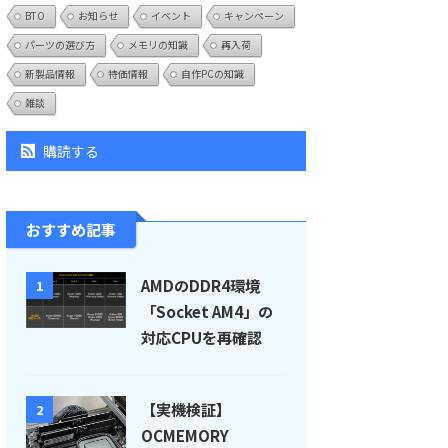
BTO
お知らせ
イベント
キャンペーン
パーツの選び方
メモリの知識
再入荷
新製品情報
特価情報
自作PCの知識
雑談
購読する
おすすめ記事
AMDのDDR4環境
1
「Socket AM4」の
対応CPUを再確認
【実機検証】
2
OCMEMORY