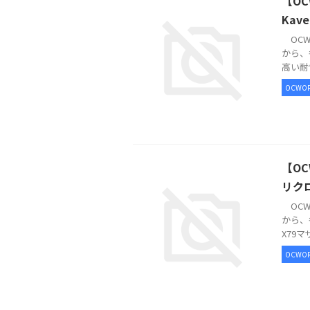
【OC
Kav
OCW
から、
高い耐性を
OCWOR
【OC
リク
OCW
から、
X79
OCWOR