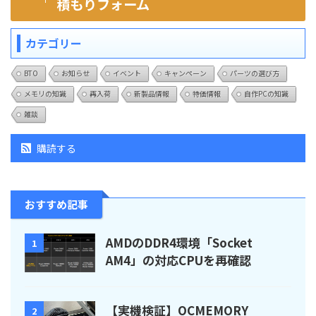
積もりフォーム
カテゴリー
BTO
お知らせ
イベント
キャンペーン
パーツの選び方
メモリの知識
再入荷
新製品情報
特価情報
自作PCの知識
雑談
購読する
おすすめ記事
AMDのDDR4環境「Socket
1
AM4」の対応CPUを再確認
【実機検証】OCMEMORY
2