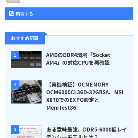
購読する
おすすめ記事
AMDのDDR4環境「Socket
1
AM4」の対応CPUを再確認
【実機検証】OCMEMORY
2
OCM6000CL36D-32GBSA、MSI
X870でのEXPO設定と
MemTest86
ある意味最強、DDR5-6000低レイ
3
テンシーモデルとは？