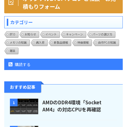
積もりフォーム
カテゴリー
BTO
お知らせ
イベント
キャンペーン
パーツの選び方
メモリの知識
再入荷
新製品情報
特価情報
自作PCの知識
雑談
購読する
おすすめ記事
AMDのDDR4環境「Socket
1
AM4」の対応CPUを再確認